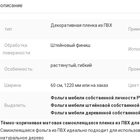
описание
Декоративная пленка из ПВХ
тип:
Прим
Обработка
Штейновый финиш
Испо
поверхности:
растянутый, гибкий
Особенность:
Прое
Ширина:
60 см, 1220 мм или на заказ
Цвет:
Фольга мебели собственной личности P
Выделить:
Фольга мебели штейновой собственной 
Фольга мебели деревянной собственной
Тёмно-коричневая матовая самоклеящаяся пленка из ПВХ для
Самоклеящаяся фольга из ПВХ идеально подходит для использов
натуральное дерево.