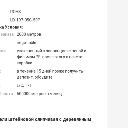
ROHS
LD-197-05G-50P
ка Условия:
заказа:
2000 метров
negotiable
али:
упакованный в завальцовке пеной и
фильмом PE, после этого в пакете
коробки
:
в течение 15 дней позже получить
депозит, обсудите
:
L/C, T/T
бности:
500000 метров в месяц
ели штейновой слипчивая с деревянным