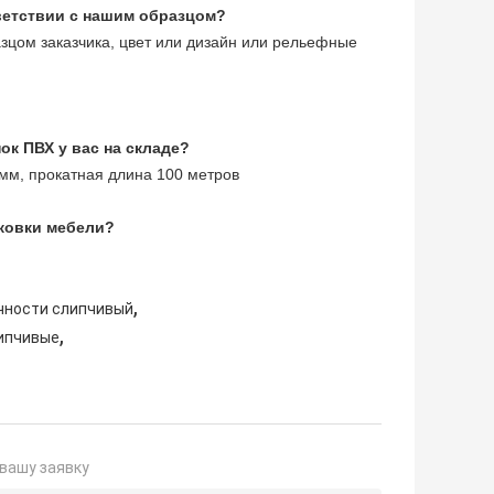
тветствии с нашим образцом?
азцом заказчика, цвет или дизайн или рельефные
к ПВХ у вас на складе?
 мм, прокатная длина 100 метров
аковки мебели?
,
чности слипчивый
,
липчивые
вашу заявку