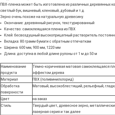
ПВХ-пленка может быть изготовлена из различных деревянных ко
светлый бук, вишневый, кленовый, дубовый и т.д.
Зерно очень похоже на натуральную древесину.
Окончание: деревянный рисунок, текстурированный
Качество: самоклеящаяся пленка из ПВХ
Клей: бесвоздушный высокоприцепный растворитель постоянн
Вкладка: 80 грамм бумаги с обратным отпечаткам
Ширина: 600 мм, 900 мм, 1220 мм
Длина: доступна в любой длине рулоны от 1 м до 50 м
Наименование
Тёмно-коричневая матовая самоклеящаяся пле
продукта
эффектом дерева
Материал
ПВХ (поливинилхлорид)
Обработка
Матовый, высокоблестящий, рельефный, гладк
поверхности
Цвет
на заказ
Стиль
Твердый цвет, древесное зерно, металлически
лазерная серия и так далее