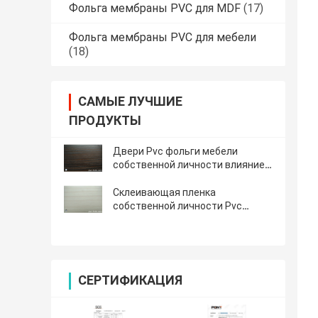
Фольга мембраны PVC для MDF
(17)
Фольга мембраны PVC для мебели
(18)
САМЫЕ ЛУЧШИЕ
ПРОДУКТЫ
Двери Pvc фольги мебели
собственной личности влияние
0.25mm слипчивой штейновое
деревянное
Склеивающая пленка
собственной личности Pvc
стеклянная декоративная на
двери шкафов 600mm
СЕРТИФИКАЦИЯ