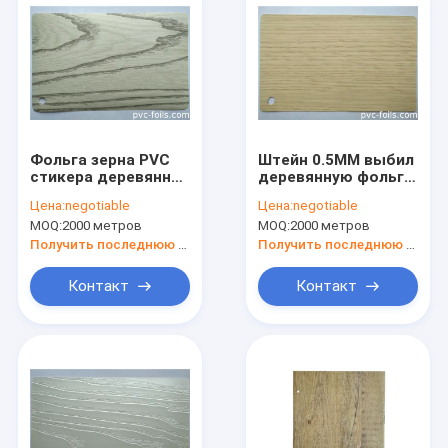
Фольга зерна PVC
Штейн 0.5MM выбил
стикера деревянная
деревянную фольгу
для кухни дверей
Pvc зерна для двери
Цена:
negotiable
Цена:
negotiable
доски MDF мебели
MOQ:
2000 метров
MOQ:
2000 метров
Получить последнюю цену
Получить последнюю цену
Контакт
Контакт
Домой
Продукты
Видеозаписи