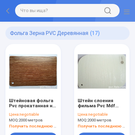
Фольга Зерна PVC Деревянная
(17)
Штейновая фольга
Штейн слоения
Pvc прокатанная на
фильма Pvc Mdf
картине 0.6mm Mdf
фасадов слипчивый
Цена:
negotiable
Цена:
negotiable
декоративной
выбил белое
MOQ:
2000 метров
MOQ:
2000 метров
деревянной
Получить последнюю цену
Получить последнюю цену