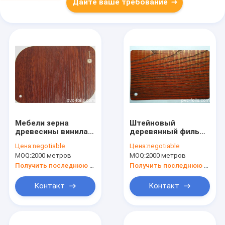
Дайте ваше требование
Мебели зерна
Штейновый
древесины винила
деревянный фильм
фильма Pvc 4 Mil
3d Pvc зерна выбил
Цена:
negotiable
Цена:
negotiable
создание
фольгу
MOQ:
2000 метров
MOQ:
2000 метров
программы-
собственной
оболочки
личности
Получить последнюю цену
Получить последнюю цену
внутренней
слипчивую для
поверхностное
мебели
Контакт
Контакт