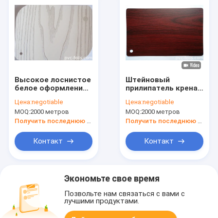
Высокое лоснистое
Штейновый
белое оформление
прилипатель крена
фольги зерна PVC
винила поверхности
Цена:
negotiable
Цена:
negotiable
деревянное для
заряда Pvc
MOQ:
2000 метров
MOQ:
2000 метров
дверей шкафа
деревянный для
форменного MDF
Получить последнюю цену
Получить последнюю цену
Контакт
Контакт
Экономьте свое время
Позвольте нам связаться с вами с
лучшими продуктами.