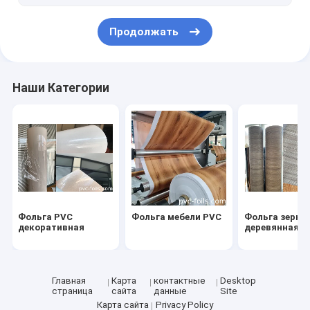
Фольга мембраны PVC для MDF
Продолжать
Фольга мембраны PVC для мебели
Наши Категории
Фольга PVC
Фольга мебели PVC
Фольга зерна
декоративная
деревянная
Главная
Карта
контактные
Desktop
страница
сайта
данные
Site
Карта сайта
Privacy Policy