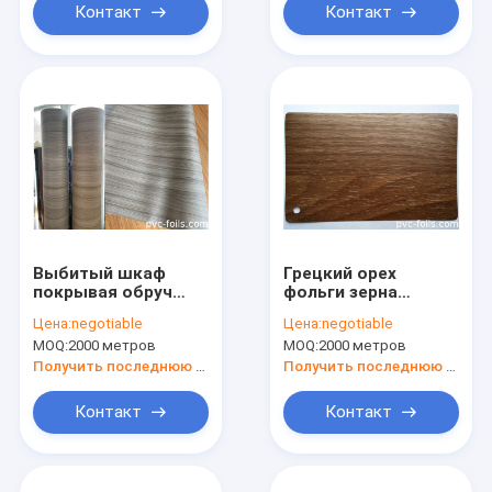
Контакт
Контакт
Выбитый шкаф
Грецкий орех
покрывая обруч
фольги зерна
1400mm винила
древесины PVC
Цена:
negotiable
Цена:
negotiable
фольги зерна PVC
слоения
MOQ:
2000 метров
MOQ:
2000 метров
деревянный
собственной
широко
личности
Получить последнюю цену
Получить последнюю цену
слипчивый
деревянный
Контакт
Контакт