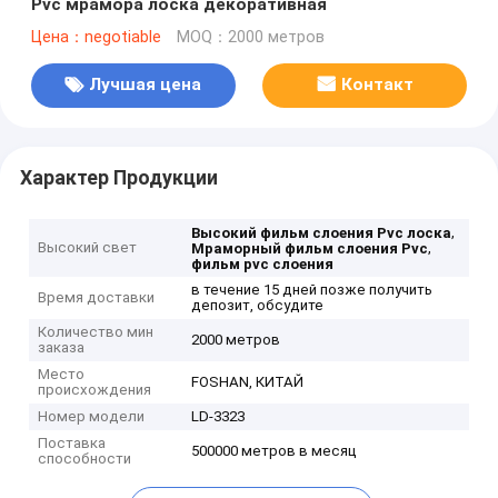
Pvc мрамора лоска декоративная
Цена：negotiable
MOQ：2000 метров
Лучшая цена
Контакт
Характер Продукции
,
Высокий фильм слоения Pvc лоска
Высокий свет
,
Мраморный фильм слоения Pvc
фильм pvc слоения
в течение 15 дней позже получить
Время доставки
депозит, обсудите
Количество мин
2000 метров
заказа
Место
FOSHAN, КИТАЙ
происхождения
Номер модели
LD-3323
Поставка
500000 метров в месяц
способности